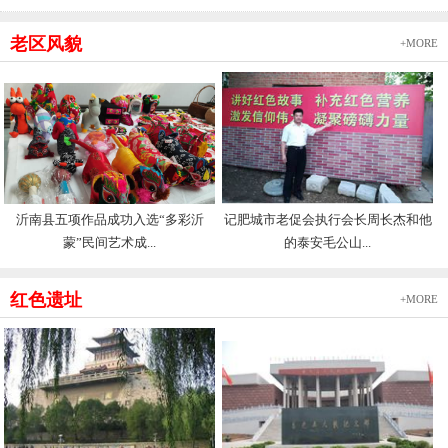
老区风貌
+MORE
沂南县五项作品成功入选“多彩沂
记肥城市老促会执行会长周长杰和他
蒙”民间艺术成...
的泰安毛公山...
红色遗址
+MORE