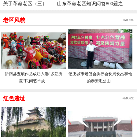
关于革命老区（三）——山东革命老区知识问答800题之
老区风貌
+MORE
沂南县五项作品成功入选“多彩沂
记肥城市老促会执行会长周长杰和他
蒙”民间艺术成...
的泰安毛公山...
红色遗址
+MORE