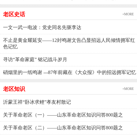
老区史话
+MORE
一文一武一电波：党史同名先驱李达
不止是黄金耀延安——12封鸣谢文告凸显招远人民倾情拥军红
色记忆
寻访“革命家庭” 铭记战斗岁月
硝烟里的一纸鸣谢 ---87年前藏在《大众报》中的招远拥军记忆
老区知识
+MORE
沂蒙王祥“卧冰求鲤”孝友村散记
关于革命老区（一）——山东革命老区知识问答800题之
关于革命老区（二）——山东革命老区知识问答800题之