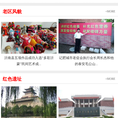
老区风貌
+MORE
沂南县五项作品成功入选“多彩沂
记肥城市老促会执行会长周长杰和他
蒙”民间艺术成...
的泰安毛公山...
红色遗址
+MORE