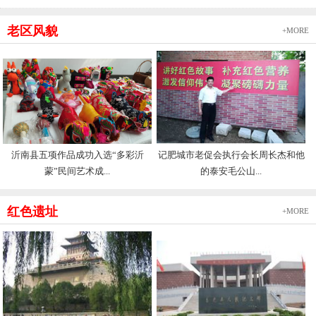
老区风貌
+MORE
沂南县五项作品成功入选“多彩沂
记肥城市老促会执行会长周长杰和他
蒙”民间艺术成...
的泰安毛公山...
红色遗址
+MORE