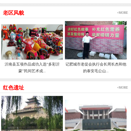
老区风貌
+MORE
沂南县五项作品成功入选“多彩沂
记肥城市老促会执行会长周长杰和他
蒙”民间艺术成...
的泰安毛公山...
红色遗址
+MORE