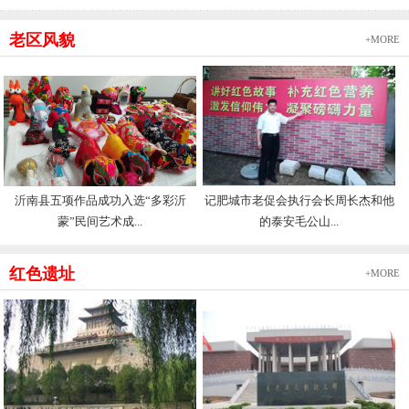
老区风貌
+MORE
沂南县五项作品成功入选“多彩沂
记肥城市老促会执行会长周长杰和他
蒙”民间艺术成...
的泰安毛公山...
红色遗址
+MORE