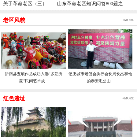
关于革命老区（三）——山东革命老区知识问答800题之
老区风貌
+MORE
沂南县五项作品成功入选“多彩沂
记肥城市老促会执行会长周长杰和他
蒙”民间艺术成...
的泰安毛公山...
红色遗址
+MORE