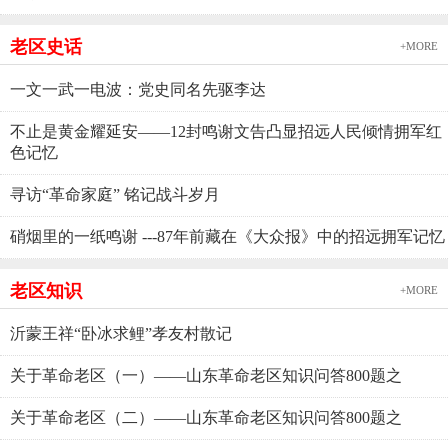
老区史话
+MORE
一文一武一电波：党史同名先驱李达
不止是黄金耀延安——12封鸣谢文告凸显招远人民倾情拥军红
色记忆
寻访“革命家庭” 铭记战斗岁月
硝烟里的一纸鸣谢 ---87年前藏在《大众报》中的招远拥军记忆
老区知识
+MORE
沂蒙王祥“卧冰求鲤”孝友村散记
关于革命老区（一）——山东革命老区知识问答800题之
关于革命老区（二）——山东革命老区知识问答800题之