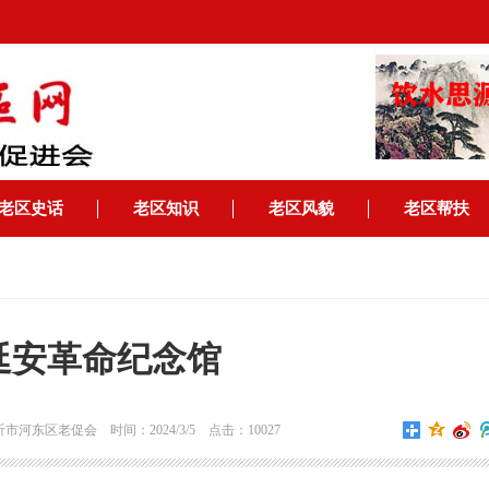
老区史话
老区知识
老区风貌
老区帮扶
延安革命纪念馆
东区老促会 时间：2024/3/5 点击：10027