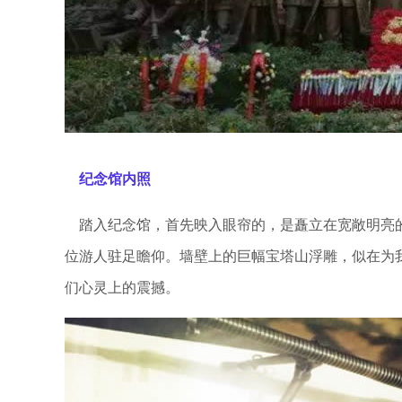
纪念馆内照
踏入纪念馆，首先映入眼帘的，是矗立在宽敞明亮的
位游人驻足瞻仰。墙壁上的巨幅宝塔山浮雕，似在为
们心灵上的震撼。