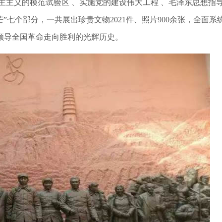
主主义的模范试验区
、实施党的建设伟大工程
、毛泽东思想指
芒”七个部分，一共展出珍贵文物
2021
件、照片
900
余张，全面系
领导全国革命走向胜利的光辉历史。