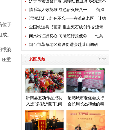
成立前老军人
济宁市老促会开展“赓续红色血脉荣光永不
褪色”主题党日活动
情系军人敬英雄 红色薪火庆八一 ——菏泽
市老促会多方联动开展拥军致敬活动
运河汤汤，红色不忘——在革命老区，让德
馆位于
育“走”进心里
全国铁道兵书画家 重走兖石线创作交流笔
组成。
会来临沭开展送文化活动
闻汛出征践初心 向险逆行担使命——七兵
堂铁军星夜驰援广西抗洪救灾
烟台市革命老区建设促进会赴莱山调研
习惯姿
More
，庄重
老区风貌
沂南县五项作品成功
记肥城市老促会执行
入选“多彩沂蒙”民间
会长周长杰和他的泰
艺术成果展
安毛公山红色文化博
物馆