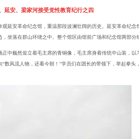
、延安、梁家河接受党性教育纪行之四
观延安革命纪念馆，重温那段波澜壮阔的历史。延安革命纪念
边，坐落在群山环绕之中。整个馆区由馆前广场和纪念馆两部分
正中巍然耸立着毛主席的青铜像，毛主席身着传统中山装，以
句“数风流人物，还看今朝！”学员们在团长的带领下，举起拳头