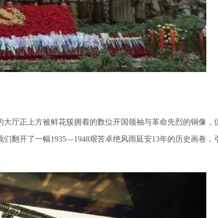
大厅正上方被鲜花簇拥着的数位开国领袖与革命先烈的铜像，
我们翻开了一幅
1935
—
1948
艰苦卓绝风雨延安
13
年的历史画卷，