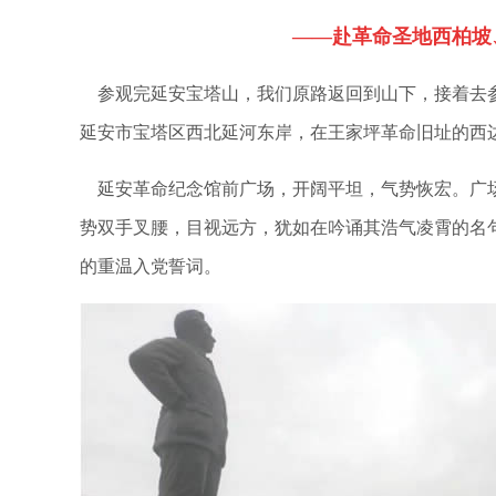
——
赴革命圣地西柏坡
参观完延安宝塔山，我们原路返回到山下，接着去参
延安市宝塔区西北延河东岸，在王家坪革命旧址的西
延安革命纪念馆前广场，开阔平坦，气势恢宏。广场
势双手叉腰，目视远方，犹如在吟诵其浩气凌霄的名
的重温入党誓词。