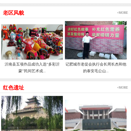
老区风貌
+MORE
沂南县五项作品成功入选“多彩沂
记肥城市老促会执行会长周长杰和他
蒙”民间艺术成...
的泰安毛公山...
红色遗址
+MORE