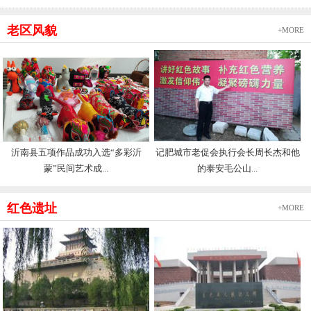
老区风貌
+MORE
沂南县五项作品成功入选“多彩沂
记肥城市老促会执行会长周长杰和他
蒙”民间艺术成...
的泰安毛公山...
红色遗址
+MORE